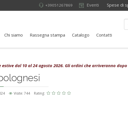
Eventi
Spese di sped
+39051267869
Chi siamo
Rassegna stampa
Catalogo
Contatti
rie estive dal 10 al 24 agosto 2026. Gli ordini che arriveranno dopo
 bolognesi
024
Visite: 744
Rating: