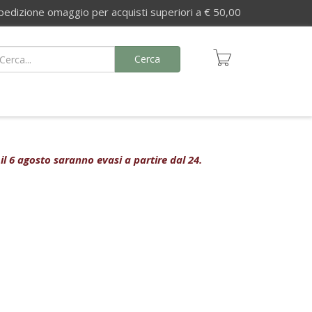
izione omaggio per acquisti superiori a € 50,00
Cerca
 il 6 agosto saranno evasi a partire dal 24.