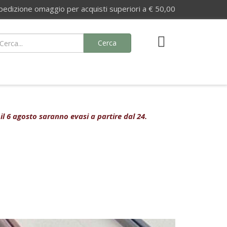
izione omaggio per acquisti superiori a € 50,00
Cerca
 il 6 agosto saranno evasi a partire dal 24.