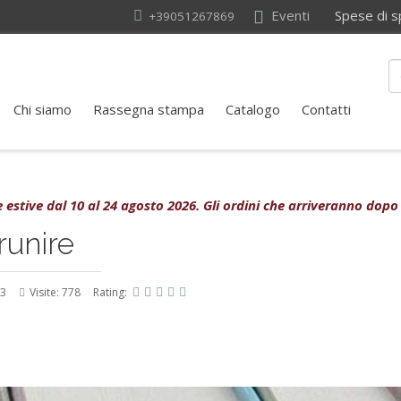
Eventi
Spese di sped
+39051267869
Chi siamo
Rassegna stampa
Catalogo
Contatti
rie estive dal 10 al 24 agosto 2026. Gli ordini che arriveranno dopo
runire
23
Visite: 778
Rating: