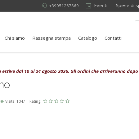
Eventi
Spese di sped
+39051267869
Chi siamo
Rassegna stampa
Catalogo
Contatti
rie estive dal 10 al 24 agosto 2026. Gli ordini che arriveranno dopo
ino
Visite: 1047
Rating: