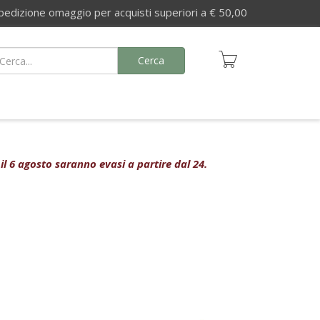
izione omaggio per acquisti superiori a € 50,00
Cerca
 il 6 agosto saranno evasi a partire dal 24.