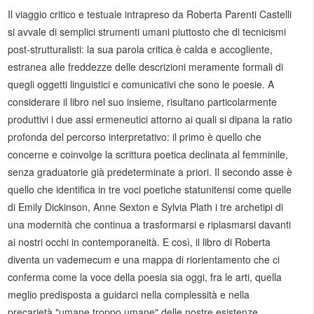
Il viaggio critico e testuale intrapreso da Roberta Parenti Castelli
si avvale di semplici strumenti umani piuttosto che di tecnicismi
post-strutturalisti: la sua parola critica è calda e accogliente,
estranea alle freddezze delle descrizioni meramente formali di
quegli oggetti linguistici e comunicativi che sono le poesie. A
considerare il libro nel suo insieme, risultano particolarmente
produttivi i due assi ermeneutici attorno ai quali si dipana la ratio
profonda del percorso interpretativo: il primo è quello che
concerne e coinvolge la scrittura poetica declinata al femminile,
senza graduatorie già predeterminate a priori. Il secondo asse è
quello che identifica in tre voci poetiche statunitensi come quelle
di Emily Dickinson, Anne Sexton e Sylvia Plath i tre archetipi di
una modernità che continua a trasformarsi e riplasmarsi davanti
ai nostri occhi in contemporaneità. E così, il libro di Roberta
diventa un vademecum e una mappa di riorientamento che ci
conferma come la voce della poesia sia oggi, fra le arti, quella
meglio predisposta a guidarci nella complessità e nella
precarietà "umane troppo umane" delle nostre esistenze