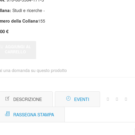
llana:
Studi e ricerche -
mero della Collana
155
,00 €
AGGIUNGI AL
CARRELLO
ai una domanda su questo prodotto
DESCRIZIONE
EVENTI
RASSEGNA STAMPA