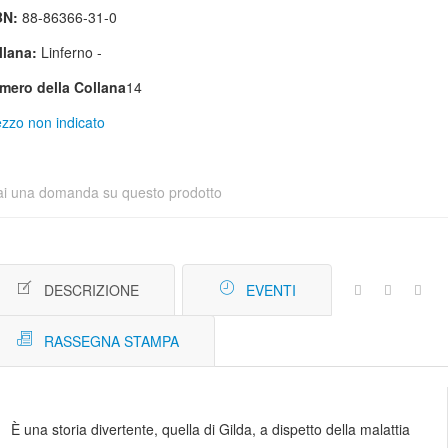
BN:
88-86366-31-0
llana:
Linferno -
mero della Collana
14
zzo non indicato
ai una domanda su questo prodotto
DESCRIZIONE
EVENTI
RASSEGNA STAMPA
È una storia divertente, quella di Gilda, a dispetto della malattia