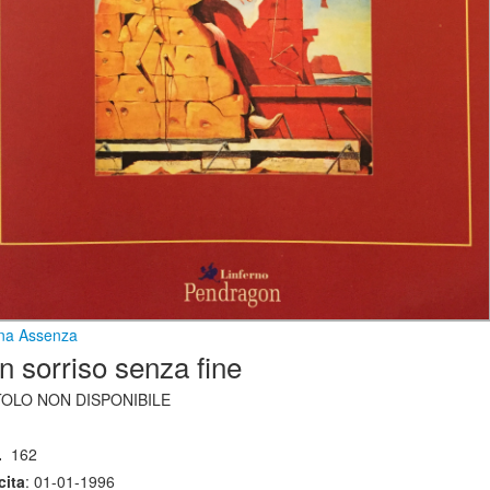
na Assenza
n sorriso senza fine
TOLO NON DISPONIBILE
.
162
cita
: 01-01-1996