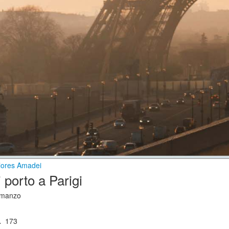
lores Amadei
i porto a Parigi
manzo
.
173