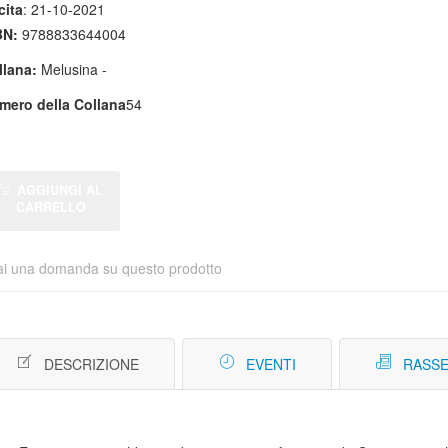
cita
: 21-10-2021
BN:
9788833644004
llana:
Melusina -
mero della Collana
54
AGGIUNGI AL
CARRELLO
ai una domanda su questo prodotto
DESCRIZIONE
EVENTI
RASSE