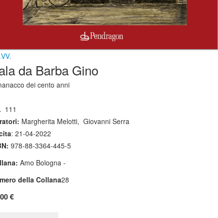
.VV.
ala da Barba Gino
manacco dei cento anni
.
111
atori:
Margherita Melotti
,
Giovanni Serra
cita
: 21-04-2022
BN:
978-88-3364-445-5
llana:
Amo Bologna -
mero della Collana
28
,00 €