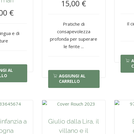
i mari
15,00 €
00 €
Il 
Pratiche di
consapevolezza
lingua e di
profonda per superare
lture
le ferite ...
A
C
NGI AL
LLO
AGGIUNGI AL
CARRELLO
infanzia a
Giulio dalla Lira, il
ogna
villano e il