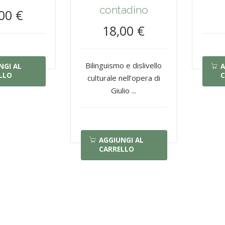
contadino
00 €
18,00 €
Bilinguismo e dislivello
NGI AL
A
LLO
C
culturale nell’opera di
Giulio ...
AGGIUNGI AL
CARRELLO