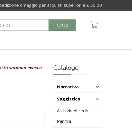
izione omaggio per acquisti superiori a € 50,00
Cerca
Catalogo
agosto saranno evasi a
Narrativa
Saggistica
Archivio Alfredo
Panzini