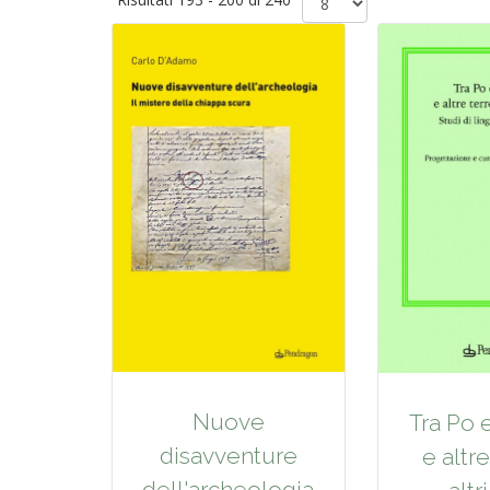
Nuove
Tra Po 
disavventure
e altre
dell'archeologia