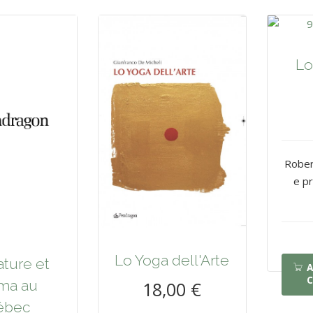
Lo
Rober
e pr
Lo Yoga dell'Arte
ature et
A
C
ma au
18,00 €
ébec