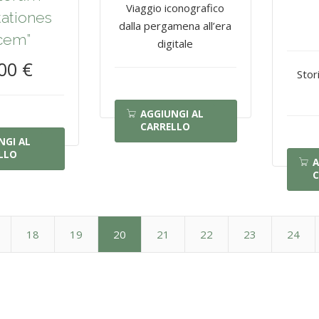
Viaggio iconografico
tationes
dalla pergamena all’era
cem”
digitale
00 €
Stor
AGGIUNGI AL
CARRELLO
NGI AL
LLO
A
C
18
19
20
21
22
23
24