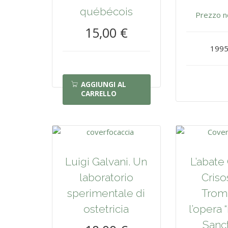
québécois
Prezzo n
15,00 €
1995
AGGIUNGI AL
CARRELLO
Luigi Galvani. Un
L’abate
laboratorio
Cris
sperimentale di
Tromb
ostetricia
l’opera 
Sanc