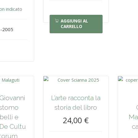
on indicato
AGGIUNGI AL
CARRELLO
-2005
 Giovanni
L’arte racconta la
ostomo
storia del libro
elli e
Ma
24,00 €
“De Cultu
ca
torum