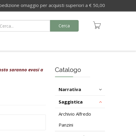
izione omaggio per acquisti superiori a € 50,00
Cerca
Catalogo
agosto saranno evasi a
Narrativa
Saggistica
Archivio Alfredo
Panzini