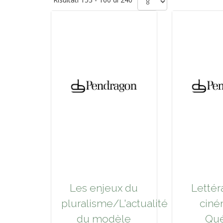
Les enjeux du
Lettér
pluralisme/L'actualité
ciné
du modèle
Qu