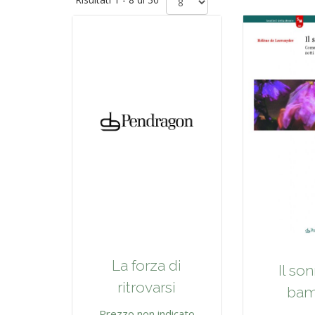
La forza di
Il so
ritrovarsi
bam
Prezzo non indicato