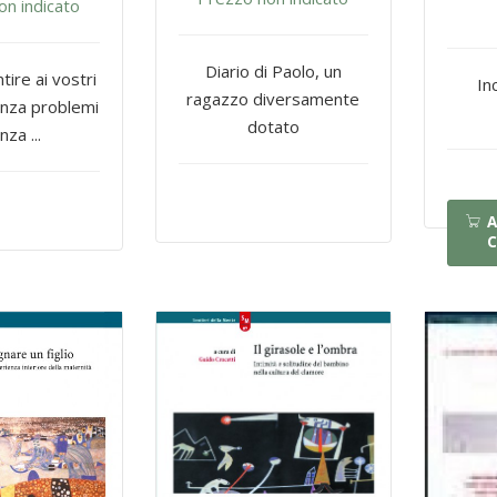
on indicato
Diario di Paolo, un
ire ai vostri
In
ragazzo diversamente
senza problemi
dotato
nza ...
A
C