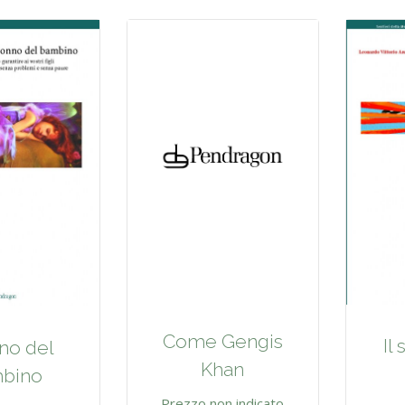
Come Gengis
Il
nno del
Khan
bino
Prezzo non indicato