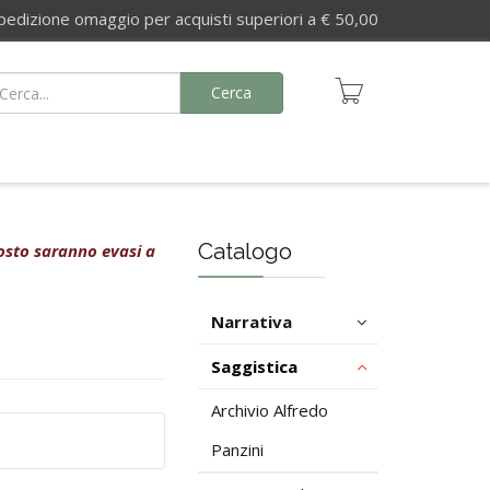
izione omaggio per acquisti superiori a € 50,00
Cerca
Catalogo
agosto saranno evasi a
Narrativa
Saggistica
Archivio Alfredo
Panzini