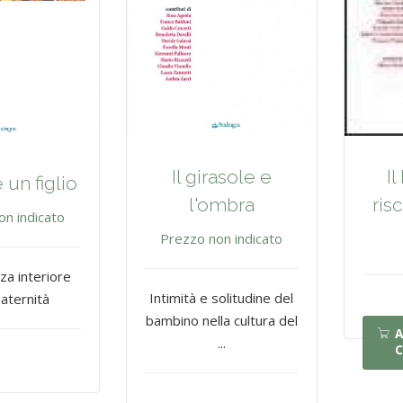
Il girasole e
I
un figlio
l'ombra
ris
on indicato
Prezzo non indicato
za interiore
Intimità e solitudine del
maternità
bambino nella cultura del
A
...
C