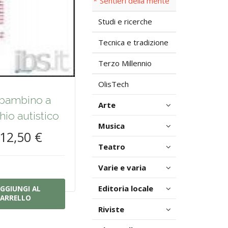
Sentieri della mente
Studi e ricerche
Tecnica e tradizione
Terzo Millennio
OlisTech
l bambino a
Arte
chio autistico
Musica
12,50 €
Teatro
Varie e varia
Editoria locale
GGIUNGI AL
ARRELLO
Riviste