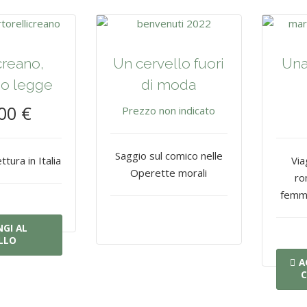
creano,
Un cervello fuori
Una
o legge
di moda
00 €
Prezzo non indicato
Saggio sul comico nelle
ettura in Italia
Via
Operette morali
ro
femmin
GI AL
LLO
A
C