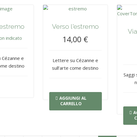
'estremo
Verso l'estremo
Via
14,00 €
on indicato
u Cézanne e
Lettere su Cézanne e
come destino
sull’arte come destino
Saggi 
n
AGGIUNGI AL
CARRELLO
A
C