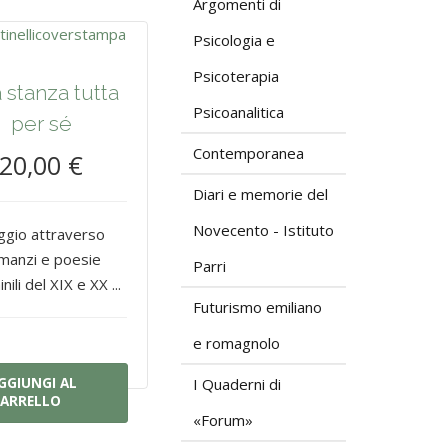
Argomenti di
Psicologia e
Psicoterapia
 stanza tutta
Psicoanalitica
per sé
Contemporanea
20,00 €
Diari e memorie del
Novecento - Istituto
ggio attraverso
manzi e poesie
Parri
ili del XIX e XX ...
Futurismo emiliano
e romagnolo
GGIUNGI AL
I Quaderni di
ARRELLO
«Forum»