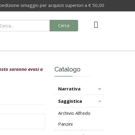
izione omaggio per acquisti superiori a € 50,00
Cerca
Catalogo
agosto saranno evasi a
Narrativa
Saggistica
Archivio Alfredo
Panzini