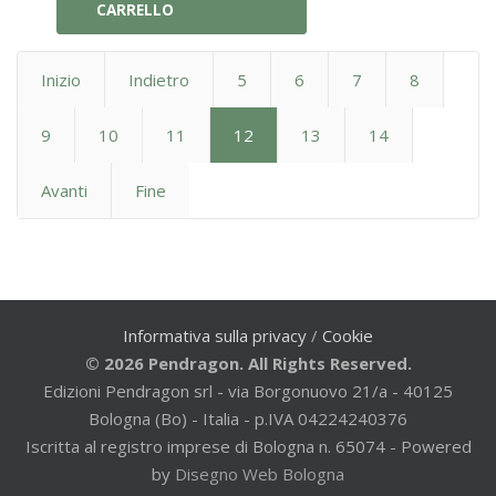
CARRELLO
Inizio
Indietro
5
6
7
8
9
10
11
12
13
14
Avanti
Fine
Informativa sulla privacy
/
Cookie
© 2026 Pendragon. All Rights Reserved.
Edizioni Pendragon srl - via Borgonuovo 21/a - 40125
Bologna (Bo) - Italia - p.IVA 04224240376
Iscritta al registro imprese di Bologna n. 65074 - Powered
by
Disegno Web Bologna