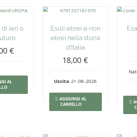
di ieri o
Esuli ebrei e non
Esa
futuro
ebrei nella storia
d’Italia
00 €
18,00 €
Nat
Uscita
: 21-08-2026
GI AL
LLO
AGGIUNGI AL
A
CARRELLO
C