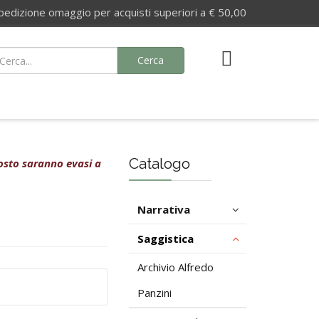
izione omaggio per acquisti superiori a € 50,00
Cerca
Catalogo
agosto saranno evasi a
Narrativa
Saggistica
Archivio Alfredo
Panzini