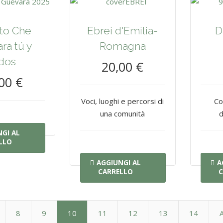
to Che
Ebrei d'Emilia-
D
ra tú y
Romagna
dos
20,00 €
00 €
Voci, luoghi e percorsi di
Co
una comunità
d
GI AL
LLO
AGGIUNGI AL
A
CARRELLO
C
8
9
10
11
12
13
14
A