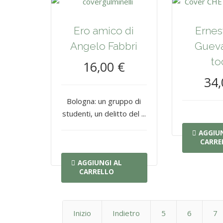
Ero amico di
Ernes
Angelo Fabbri
Gueva
to
16,00 €
34,
Bologna: un gruppo di
studenti, un delitto del ...
AGGIUN
CARRE
AGGIUNGI AL
CARRELLO
Inizio
Indietro
5
6
7