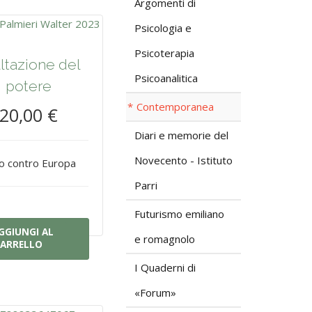
Argomenti di
Psicologia e
Psicoterapia
ltazione del
Psicoanalitica
potere
Contemporanea
20,00 €
Diari e memorie del
Novecento - Istituto
o contro Europa
Parri
Futurismo emiliano
GGIUNGI AL
e romagnolo
ARRELLO
I Quaderni di
«Forum»