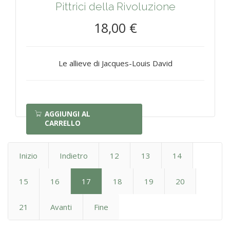
Pittrici della Rivoluzione
18,00 €
Le allieve di Jacques-Louis David
AGGIUNGI AL
CARRELLO
Inizio
Indietro
12
13
14
15
16
17
18
19
20
21
Avanti
Fine