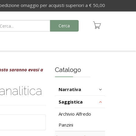
izione omaggio per acquisti superiori a € 50,00
Cerca
Catalogo
agosto saranno evasi a
nalitica
Narrativa
Saggistica
Archivio Alfredo
Panzini