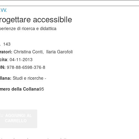
.VV.
rogettare accessibile
erienze di ricerca e didattica
.
143
atori:
Christina Conti
,
Ilaria Garofoli
cita
: 04-11-2013
BN:
978-88-6598-376-8
llana:
Studi e ricerche -
mero della Collana
95
AGGIUNGI AL
CARRELLO