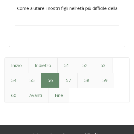
Come aiutare i nostri figli nell'età più difficile della
...
Inizio
Indietro
51
52
53
54
55
56
57
58
59
60
Avanti
Fine