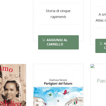
Storia di cinque
A sm
rapimenti
Atlas 
AGGIUNGI AL
A
CARRELLO
C
Paro