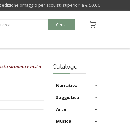
izione omaggio per acquisti superiori a € 50,00
Cerca
Catalogo
agosto saranno evasi a
Narrativa
Saggistica
Arte
Musica