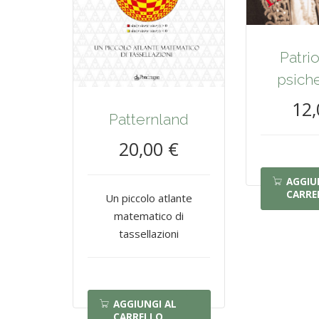
Patri
psich
12,
Patternland
20,00 €
AGGIU
CARRE
Un piccolo atlante
matematico di
tassellazioni
AGGIUNGI AL
CARRELLO