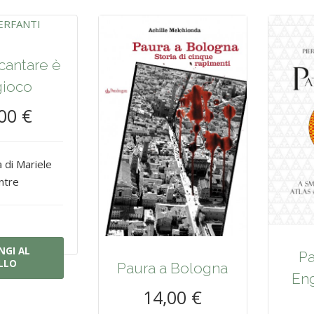
cantare è
gioco
00 €
a di Mariele
ntre
NGI AL
Pa
LLO
Paura a Bologna
Eng
14,00 €