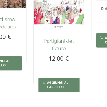
Diz
ottismo
edelico
00 €
A
Partigiani del
C
futuro
12,00 €
NGI AL
LLO
AGGIUNGI AL
CARRELLO