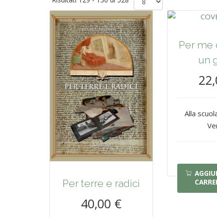
Per me 
un 
22,
Alla scuol
Ve
AGGIU
Per terre e radici
CARRE
40,00 €