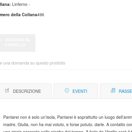
llana:
Linferno -
mero della Collana
496
AGGIUNGI AL
CARRELLO
ai una domanda su questo prodotto
DESCRIZIONE
EVENTI
RASSE
Pantarei non è solo un’isola, Pantarei è soprattutto un luogo dell’ani
madre, Giulia, non ha mai voluto, e forse potuto, darle. A contatto con 
una storia nascosta nelle pieghe del tempo. A farle da Virgilio sarà i