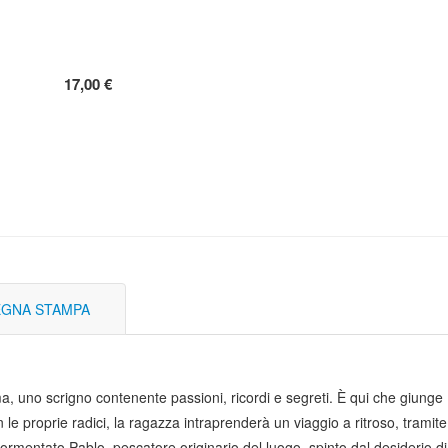
17,00 €
GNA STAMPA
ma, uno scrigno contenente passioni, ricordi e segreti. È qui che giunge
le proprie radici, la ragazza intraprenderà un viaggio a ritroso, tramite 
l tormentato Pablo, pescatore originario del luogo, spinto dal desiderio 