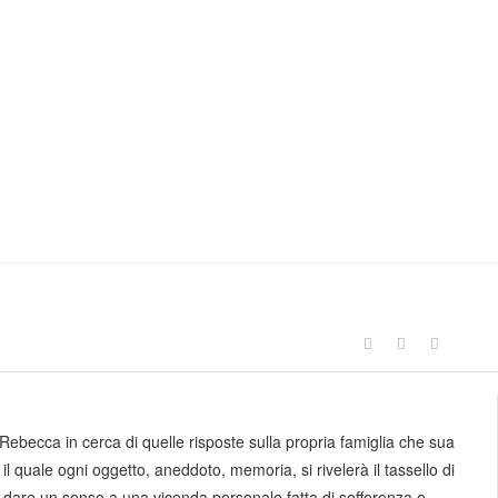
 Rebecca in cerca di quelle risposte sulla propria famiglia che sua
il quale ogni oggetto, aneddoto, memoria, si rivelerà il tassello di
di dare un senso a una vicenda personale fatta di sofferenza e