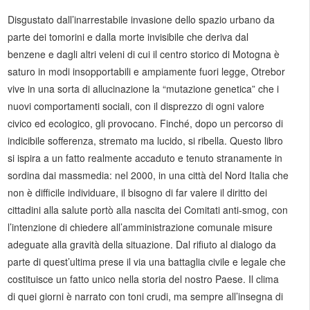
Disgustato dall’inarrestabile invasione dello spazio urbano da
parte dei tomorini e dalla morte invisibile che deriva dal
benzene e dagli altri veleni di cui il centro storico di Motogna è
saturo in modi insopportabili e ampiamente fuori legge, Otrebor
vive in una sorta di allucinazione la “mutazione genetica” che i
nuovi comportamenti sociali, con il disprezzo di ogni valore
civico ed ecologico, gli provocano. Finché, dopo un percorso di
indicibile sofferenza, stremato ma lucido, si ribella. Questo libro
si ispira a un fatto realmente accaduto e tenuto stranamente in
sordina dai massmedia: nel 2000, in una città del Nord Italia che
non è difficile individuare, il bisogno di far valere il diritto dei
cittadini alla salute portò alla nascita dei Comitati anti-smog, con
l’intenzione di chiedere all’amministrazione comunale misure
adeguate alla gravità della situazione. Dal rifiuto al dialogo da
parte di quest’ultima prese il via una battaglia civile e legale che
costituisce un fatto unico nella storia del nostro Paese. Il clima
di quei giorni è narrato con toni crudi, ma sempre all’insegna di