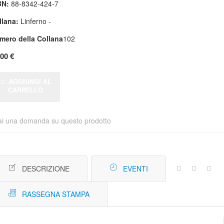
BN:
88-8342-424-7
llana:
Linferno -
mero della Collana
102
,00 €
AGGIUNGI AL
CARRELLO
ai una domanda su questo prodotto
DESCRIZIONE
EVENTI
RASSEGNA STAMPA