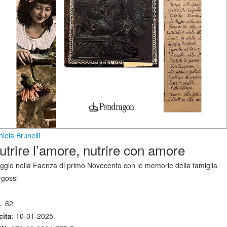
iela Brunelli
utrire l’amore, nutrire con amore
ggio nella Faenza di primo Novecento con le memorie della famiglia
rgossi
.
62
cita
: 10-01-2025