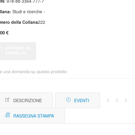
BN:
978-88-3364-777-7
llana:
Studi e ricerche -
mero della Collana
222
,00 €
AGGIUNGI AL
CARRELLO
ai una domanda su questo prodotto
DESCRIZIONE
EVENTI
RASSEGNA STAMPA