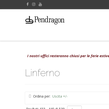
I nostri uffici resteranno chiusi per le ferie est
Linferno
Ordina per:
Uscita +/-
Risultati 433 - 440 di 539