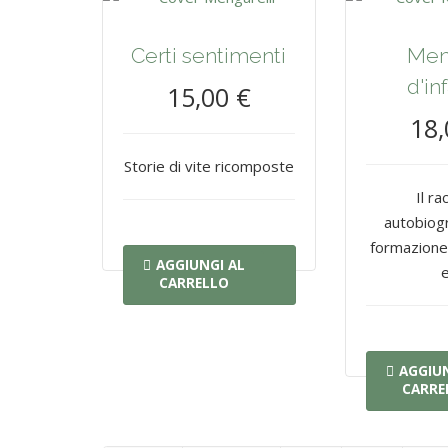
Certi sentimenti
Mem
d'in
15,00 €
18,
Storie di vite ricomposte
Il r
autobiogr
formazione 
AGGIUNGI AL
e
CARRELLO
AGGIUN
CARRE