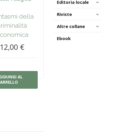
Editoria locale
Riviste
antasmi della
criminalità
Altre collane
conomica
Ebook
12,00 €
GGIUNGI AL
ARRELLO