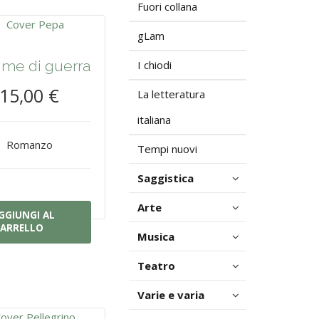
Fuori collana
gLam
ime di guerra
I chiodi
15,00 €
La letteratura
italiana
Romanzo
Tempi nuovi
Saggistica
Arte
GGIUNGI AL
ARRELLO
Musica
Teatro
Varie e varia