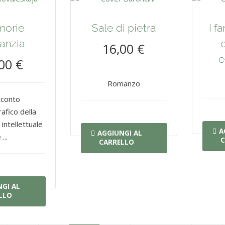
orie
Sale di pietra
I f
fanzia
16,00 €
e
00 €
Romanzo
acconto
afico della
intellettuale
A
AGGIUNGI AL
 ...
C
CARRELLO
GI AL
LLO