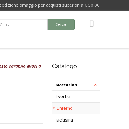
izione omaggio per acquisti superiori a € 50,00
Cerca
Catalogo
agosto saranno evasi a
Narrativa
I vortici
Linferno
Melusina