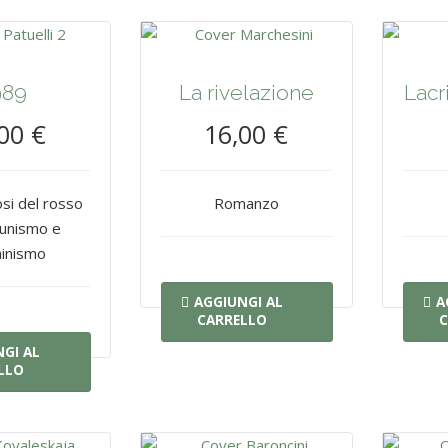
989
La rivelazione
Lacr
00 €
16,00 €
i del rosso
Romanzo
unismo e
inismo
AGGIUNGI AL
A
CARRELLO
C
GI AL
LLO