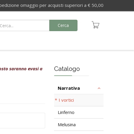
izione omaggio per acquisti superiori a € 50,00
Cerca
Catalogo
agosto saranno evasi a
Narrativa
I vortici
Linferno
Melusina