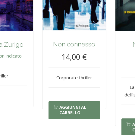
Non connesso
a Zurigo
14,00 €
on indicato
iller
Corporate thriller
La
dell’
AGGIUNGI AL
CARRELLO
A
C