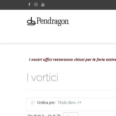
I nostri uffici resteranno chiusi per le ferie est
I vortici
Ordina per:
Titolo libro -/+
Risultati 9 - 16 di 75