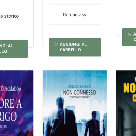
Romantasy
 storico
A
C
AGGIUNGI AL
NGI AL
CARRELLO
LLO