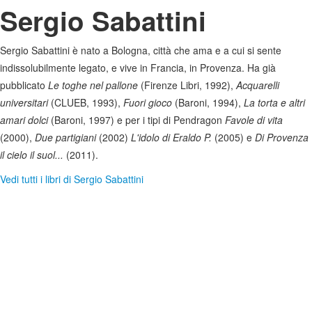
Sergio Sabattini
Sergio Sabattini è nato a Bologna, città che ama e a cui si sente
indissolubilmente legato, e vive in Francia, in Provenza. Ha già
pubblicato
Le toghe nel pallone
(Firenze Libri, 1992),
Acquarelli
universitari
(CLUEB, 1993),
Fuori gioco
(Baroni, 1994),
La torta e altri
amari dolci
(Baroni, 1997) e per i tipi di Pendragon
Favole di vita
(2000),
Due partigiani
(2002)
L'idolo di Eraldo P.
(2005) e
Di Provenza
il cielo il suol...
(2011).
Vedi tutti i libri di Sergio Sabattini