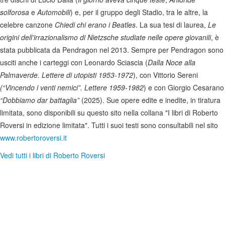
solforosa
e
Automobili
) e, per il gruppo degli Stadio, tra le altre, la
celebre canzone
Chiedi chi erano i Beatles
. La sua tesi di laurea,
Le
origini dell’irrazionalismo di Nietzsche
studiate nelle opere giovanili
, è
stata pubblicata da Pendragon nel 2013. Sempre per Pendragon sono
usciti anche i carteggi con Leonardo Sciascia (
Dalla Noce alla
Palmaverde. Lettere di utopisti 1953-1972
), con Vittorio Sereni
(“Vincendo i venti nemici”. Lettere 1959-1982
) e con Giorgio Cesarano
“Dobbiamo dar battaglia”
(2025). Sue opere edite e inedite, in tiratura
limitata, sono disponibili su questo sito nella collana "I libri di Roberto
Roversi in edizione limitata". Tutti i suoi testi sono consultabili nel sito
www.robertoroversi.it
Vedi tutti i libri di Roberto Roversi