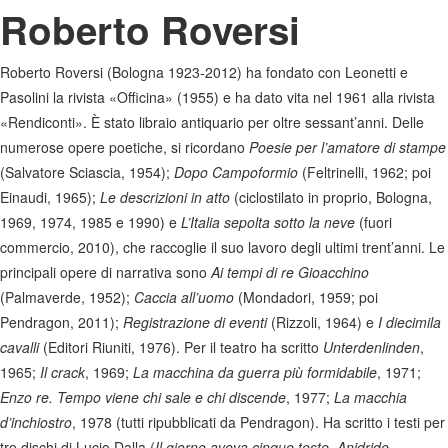
Roberto Roversi
Roberto Roversi (Bologna 1923-2012) ha fondato con Leonetti e
Pasolini la rivista «Officina» (1955) e ha dato vita nel 1961 alla rivista
«Rendiconti». È stato libraio antiquario per oltre sessant’anni. Delle
numerose opere poetiche, si ricordano
Poesie per l’amatore di stampe
(Salvatore Sciascia, 1954);
Dopo Campoformio
(Feltrinelli, 1962; poi
Einaudi, 1965);
Le descrizioni in atto
(ciclostilato in proprio, Bologna,
1969, 1974, 1985 e 1990) e
L’Italia sepolta sotto la neve
(fuori
commercio, 2010), che raccoglie il suo lavoro degli ultimi trent’anni. Le
principali opere di narrativa sono
Ai tempi di re Gioacchino
(Palmaverde, 1952);
Caccia all’uomo
(Mondadori, 1959; poi
Pendragon, 2011);
Registrazione di eventi
(Rizzoli, 1964) e
I diecimila
cavalli
(Editori Riuniti, 1976). Per il teatro ha scritto
Unterdenlinden
,
1965;
Il crack
, 1969;
La macchina da guerra più formidabile
, 1971;
Enzo re. Tempo viene chi sale e chi discende
, 1977;
La macchia
d’inchiostro
, 1978 (tutti ripubblicati da Pendragon). Ha scritto i testi per
tre dischi di Lucio Dalla (
Il giorno aveva cinque teste
,
Anidride