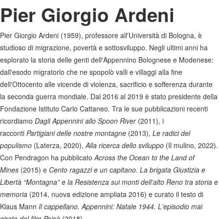
Pier Giorgio Ardeni
Pier Giorgio Ardeni (1959), professore all'Università di Bologna, è
studioso di migrazione, povertà e sottosviluppo. Negli ultimi anni ha
esplorato la storia delle genti dell'Appennino Bolognese e Modenese:
dall'esodo migratorio che ne spopolò valli e villaggi alla fine
dell'Ottocento alle vicende di violenza, sacrificio e sofferenza durante
la seconda guerra mondiale. Dal 2016 al 2019 è stato presidente della
Fondazione Istituto Carlo Cattaneo. Tra le sue pubblicazioni recenti
ricordiamo
Dagli Appennini allo Spoon River
(2011), i
racconti
Partigiani delle nostre montagne
(2013),
Le radici del
populismo
(Laterza, 2020),
Alla ricerca dello sviluppo
(Il mulino, 2022).
Con Pendragon ha pubblicato
Across the Ocean to the Land of
Mines
(2015) e
Cento ragazzi e un capitano. La brigata Giustizia e
Libertà “Montagna” e la Resistenza sui monti dell’alto Reno tra storia e
memoria
(2014, nuova edizione ampliata 2016) e curato il testo di
Klaus Mann
Il cappellano. Appennini: Natale 1944. L'episodio mai
girato del film Paisà
(2018).