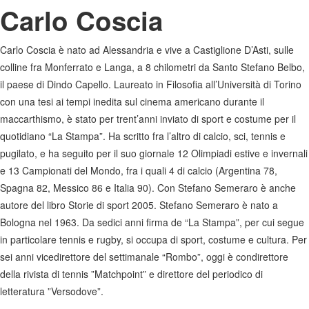
Carlo Coscia
Carlo Coscia è nato ad Alessandria e vive a Castiglione D’Asti, sulle
colline fra Monferrato e Langa, a 8 chilometri da Santo Stefano Belbo,
il paese di Dindo Capello. Laureato in Filosofia all’Università di Torino
con una tesi ai tempi inedita sul cinema americano durante il
maccarthismo, è stato per trent’anni inviato di sport e costume per il
quotidiano “La Stampa”. Ha scritto fra l’altro di calcio, sci, tennis e
pugilato, e ha seguito per il suo giornale 12 Olimpiadi estive e invernali
e 13 Campionati del Mondo, fra i quali 4 di calcio (Argentina 78,
Spagna 82, Messico 86 e Italia 90). Con Stefano Semeraro è anche
autore del libro Storie di sport 2005. Stefano Semeraro è nato a
Bologna nel 1963. Da sedici anni firma de “La Stampa”, per cui segue
in particolare tennis e rugby, si occupa di sport, costume e cultura. Per
sei anni vicedirettore del settimanale “Rombo”, oggi è condirettore
della rivista di tennis ”Matchpoint” e direttore del periodico di
letteratura ”Versodove”.