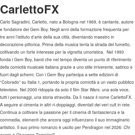
CarlettoFX
Carlo Sagradini, Carletto, nato a Bologna nel 1969, è cantante, autore
e fondatore dei Gem Boy. Negli anni della formazione frequenta per
tre anni l’istituto d’arte della sua città, diventando maestro in
decorazione pittorica. Prima della musica tenta la strada del fumetto,
coltivando un forte interesse per la vignetta umoristica. Nel 1993
fonda i Gem Boy, band che nel tempo diventa un punto di riferimento
della comicità musicale italiana grazie a uno stile irriverente, satirico e
fuori dagli schemi. Con i Gem Boy partecipa a sette edizioni di
“Colorado” su Italia 1, portando la propria comicità a un vasto pubblico
televisivo. Nel 2000 ridoppia da solo il film Star Wars: una sola voce,
tutti i personaggi, una storia stravolta. Da lì nasce il nome CarlettoFX.
A seguire si cimenta in altri ri-doppiaggi, diventati dei veri cult in rete.
Continua a coltivare la passione per il cinema di fantascienza e la
commedia, elementi che ancora oggi influenzano il suo immaginario
artistico. Il suo primo romanzo è uscito per Pendragon nel 2026:
Chi
cazzo è Giuseppe Tampieri?