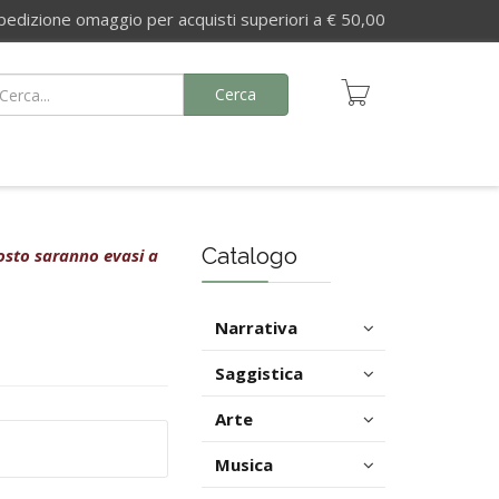
izione omaggio per acquisti superiori a € 50,00
Cerca
Catalogo
agosto saranno evasi a
Narrativa
Saggistica
Arte
Musica