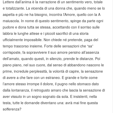
Lettere dall’anima è la narrazione di un sentimento vero, totale
e totalizzante. La vicenda di una donna che, quando meno se lo
aspetta e più ne ha bisogno, incontra l’Amore, quello con la A
maiuscola. In nome di questo sentimento, spinge da parte ogni
pudore e dona tutta se stessa, accettando con il sorriso sulle
labbra le lunghe attese e i piccoli sacrifici di una storia
ufficialmente impossibile. Non chiede né pretende, paga del
tempo trascorso insieme. Forte delle sensazioni che “sa”
corrisposte, fa sopravvivere il suo amore persino all’assenza
dell’amato, quando questi, in silenzio, prende le distanze. Poi
piano piano, nel suo cuore, dal senso di abbandono nascono le
prime, incredule perplessità, la volontà di capire, la sensazione
di avere a che fare con un estraneo. E grande e forte come
l’amore stesso irrompe il dolore, il pugno nello stomaco dato
dalla lontananza, il retrogusto amaro che lascia la sensazione di
aver vissuto in un sogno sognato da sola. E insistenti, nella
testa, tutte le domande diventano una: avrà mai fine questa
sofferenza?