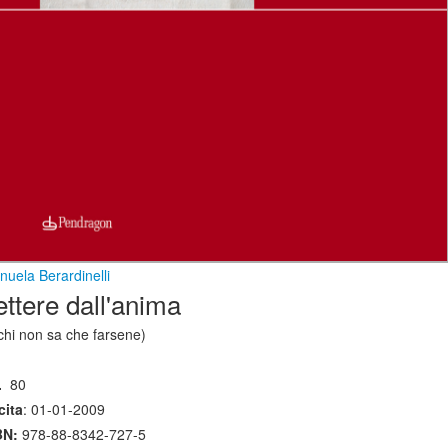
uela Berardinelli
ettere dall'anima
chi non sa che farsene)
.
80
cita
: 01-01-2009
BN:
978-88-8342-727-5