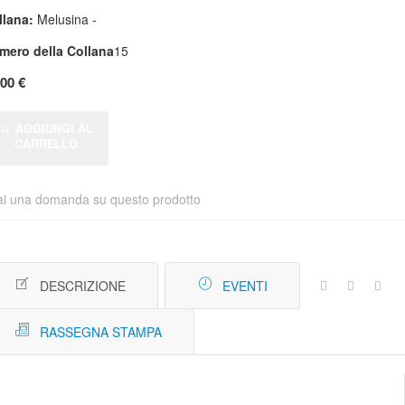
llana:
Melusina -
mero della Collana
15
,00 €
AGGIUNGI AL
CARRELLO
ai una domanda su questo prodotto
DESCRIZIONE
EVENTI
RASSEGNA STAMPA