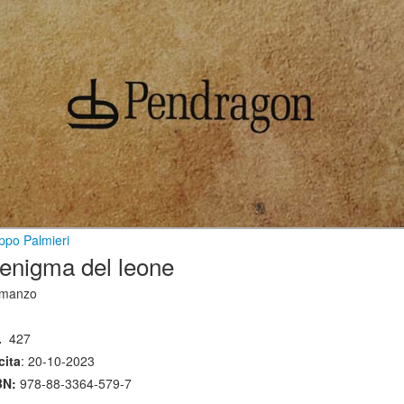
ippo Palmieri
'enigma del leone
manzo
.
427
cita
: 20-10-2023
BN:
978-88-3364-579-7