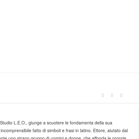
o Studio L.E.O., giunge a scuotere le fondamenta della sua
omprensibile fatto di simboli e frasi in latino. Ettore, aiutato dal
ente uno strano gruppo di uomini e donne, che affonda le proprie