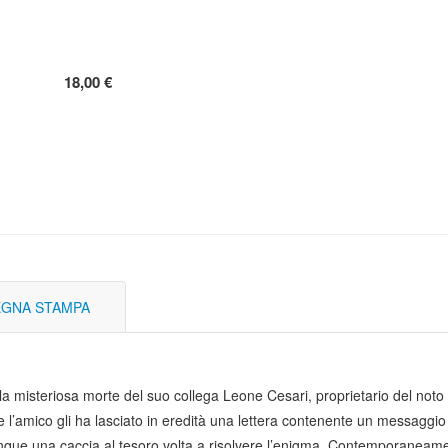
18,00 €
GNA STAMPA
 la misteriosa morte del suo collega Leone Cesari, proprietario del not
l’amico gli ha lasciato in eredità una lettera contenente un messaggio inc
 dunque una caccia al tesoro volta a risolvere l’enigma. Contemporaneam