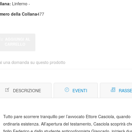
llana:
Linferno -
mero della Collana
477
AGGIUNGI AL
CARRELLO
ai una domanda su questo prodotto
DESCRIZIONE
EVENTI
RASSE
Tutto pare scorrere tranquillo per l’avvocato Ettore Casciola, quando
ordinaria esistenza. All’apertura del testamento, Casciola scoprirà che 
figlio Federico e dallo studente anticonformista Giancarlo, inizierà