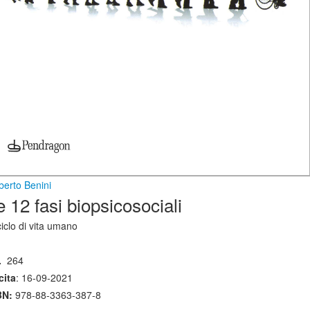
berto Benini
e 12 fasi biopsicosociali
ciclo di vita umano
.
264
cita
: 16-09-2021
BN:
978-88-3363-387-8