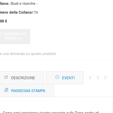
llana:
Studi e ricerche -
mero della Collana
174
,00 €
AGGIUNGI AL
CARRELLO
ai una domanda su questo prodotto
DESCRIZIONE
EVENTI
RASSEGNA STAMPA
Come ogni organismo vivente presente sulla Terra anche gli