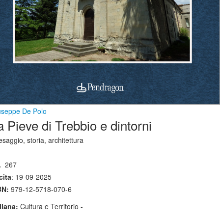
useppe De Polo
a Pieve di Trebbio e dintorni
saggio, storia, architettura
.
267
cita
: 19-09-2025
BN:
979-12-5718-070-6
llana:
Cultura e Territorio -