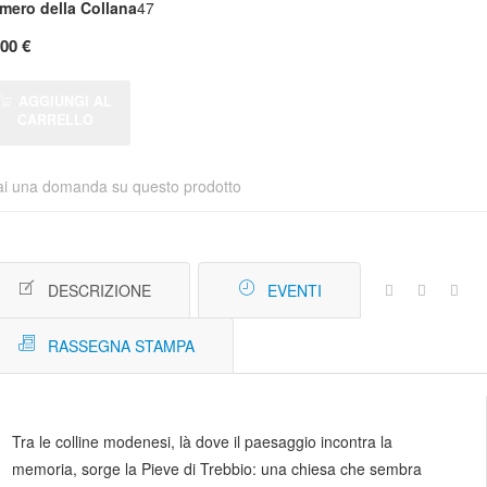
mero della Collana
47
,00 €
AGGIUNGI AL
CARRELLO
ai una domanda su questo prodotto
DESCRIZIONE
EVENTI
RASSEGNA STAMPA
Tra le colline modenesi, là dove il paesaggio incontra la
memoria, sorge la Pieve di Trebbio: una chiesa che sembra