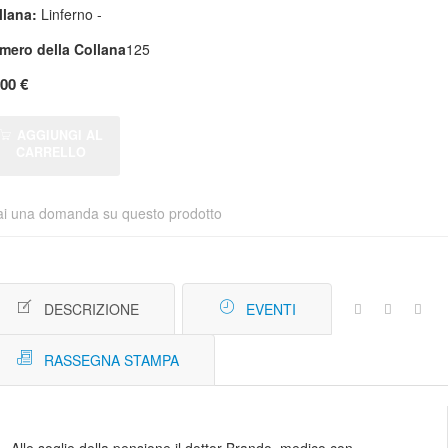
llana:
Linferno -
mero della Collana
125
,00 €
AGGIUNGI AL
CARRELLO
ai una domanda su questo prodotto
DESCRIZIONE
EVENTI
RASSEGNA STAMPA
Alle soglie della pensione il dottor Brando, medico con