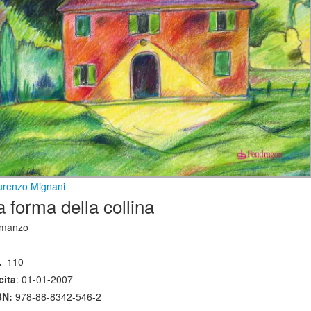
urenzo Mignani
a forma della collina
manzo
.
110
cita
: 01-01-2007
BN:
978-88-8342-546-2