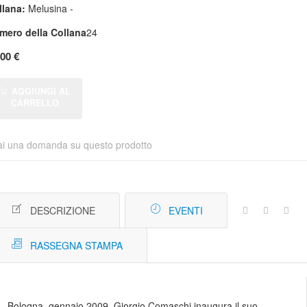
llana:
Melusina -
mero della Collana
24
,00 €
AGGIUNGI AL
CARRELLO
ai una domanda su questo prodotto
DESCRIZIONE
EVENTI
RASSEGNA STAMPA
Bologna, gennaio 2009. Giorgio Comaschi inaugura il suo