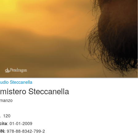
udio Steccanella
l mistero Steccanella
manzo
.
120
cita
: 01-01-2009
BN:
978-88-8342-799-2