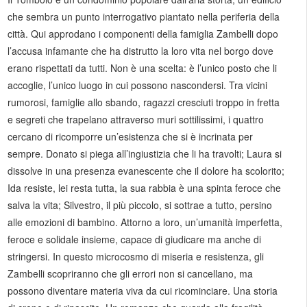
che sembra un punto interrogativo piantato nella periferia della
città. Qui approdano i componenti della famiglia Zambelli dopo
l’accusa infamante che ha distrutto la loro vita nel borgo dove
erano rispettati da tutti. Non è una scelta: è l’unico posto che li
accoglie, l’unico luogo in cui possono nascondersi. Tra vicini
rumorosi, famiglie allo sbando, ragazzi cresciuti troppo in fretta
e segreti che trapelano attraverso muri sottilissimi, i quattro
cercano di ricomporre un’esistenza che si è incrinata per
sempre. Donato si piega all’ingiustizia che li ha travolti; Laura si
dissolve in una presenza evanescente che il dolore ha scolorito;
Ida resiste, lei resta tutta, la sua rabbia è una spinta feroce che
salva la vita; Silvestro, il più piccolo, si sottrae a tutto, persino
alle emozioni di bambino. Attorno a loro, un’umanità imperfetta,
feroce e solidale insieme, capace di giudicare ma anche di
stringersi. In questo microcosmo di miseria e resistenza, gli
Zambelli scopriranno che gli errori non si cancellano, ma
possono diventare materia viva da cui ricominciare. Una storia