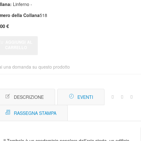
llana:
Linferno -
mero della Collana
518
,00 €
AGGIUNGI AL
CARRELLO
ai una domanda su questo prodotto
DESCRIZIONE
EVENTI
RASSEGNA STAMPA
Il Tombolo è un condominio popolare dall’aria storta, un edificio