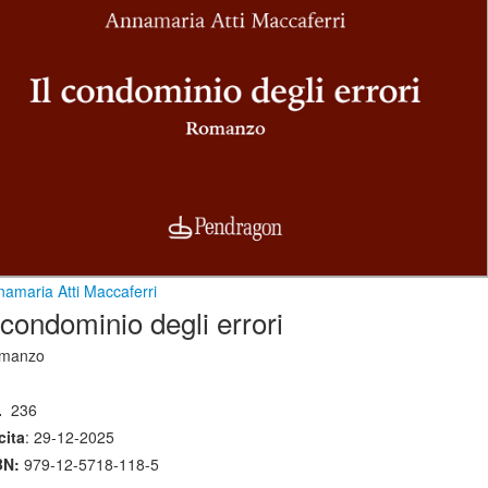
amaria Atti Maccaferri
l condominio degli errori
manzo
.
236
cita
: 29-12-2025
BN:
979-12-5718-118-5