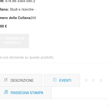
BN:
978-88-3364-590-2
llana:
Studi e ricerche -
mero della Collana
200
,00 €
AGGIUNGI AL
CARRELLO
ai una domanda su questo prodotto
DESCRIZIONE
EVENTI
RASSEGNA STAMPA