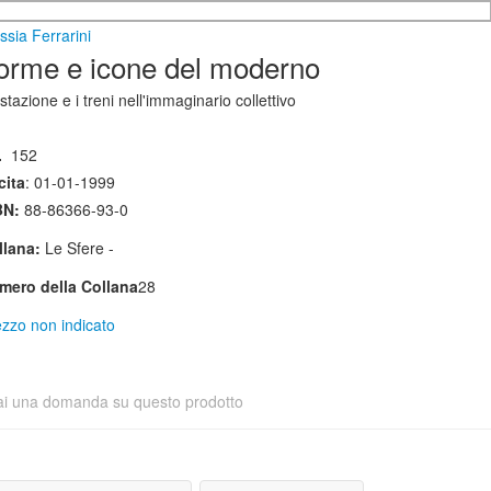
ssia Ferrarini
orme e icone del moderno
stazione e i treni nell'immaginario collettivo
.
152
cita
: 01-01-1999
BN:
88-86366-93-0
llana:
Le Sfere -
mero della Collana
28
zzo non indicato
ai una domanda su questo prodotto