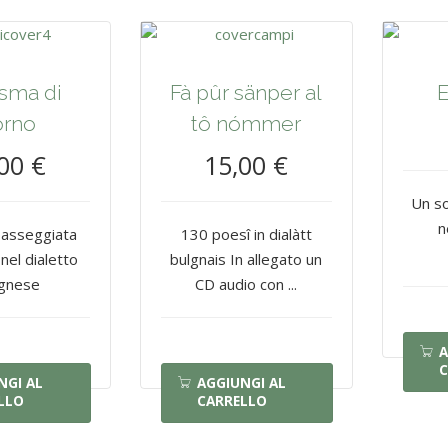
sma di
Fà pûr sänper al
E
orno
tô nómmer
00 €
15,00 €
Un so
n
asseggiata
130 poesî in dialàtt
nel dialetto
bulgnais In allegato un
gnese
CD audio con ...
A
C
NGI AL
AGGIUNGI AL
LLO
CARRELLO