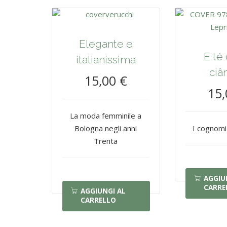
Elegante e
E té
italianissima
ciâ
15,00 €
15,
La moda femminile a
Bologna negli anni
I cognomi
Trenta
AGGIU
CARRE
AGGIUNGI AL
CARRELLO