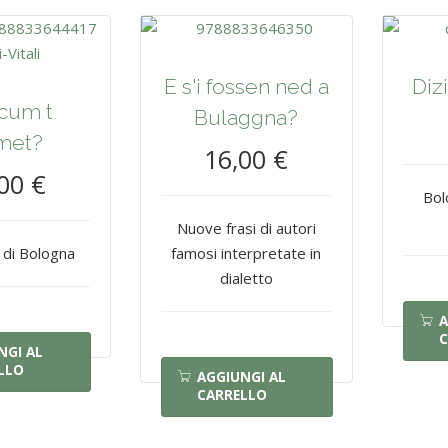
E s'i fossen ned a
Diz
 cum t
Bulaggna?
met?
16,00 €
00 €
Bol
Nuove frasi di autori
 di Bologna
famosi interpretate in
dialetto
A
C
NGI AL
LLO
AGGIUNGI AL
CARRELLO