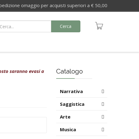
izione omaggio per acquisti superiori a € 50,00
Cerca
Catalogo
agosto saranno evasi a
Narrativa
Saggistica
Arte
Musica