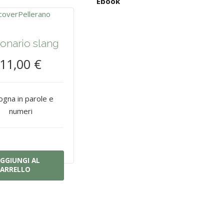
Ebook
ionario slang
11,00 €
ogna in parole e
numeri
GGIUNGI AL
ARRELLO