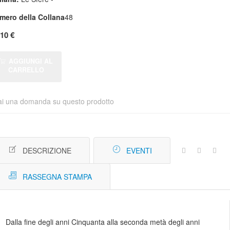
mero della Collana
48
,10 €
AGGIUNGI AL
CARRELLO
ai una domanda su questo prodotto
DESCRIZIONE
EVENTI
RASSEGNA STAMPA
Dalla fine degli anni Cinquanta alla seconda metà degli anni