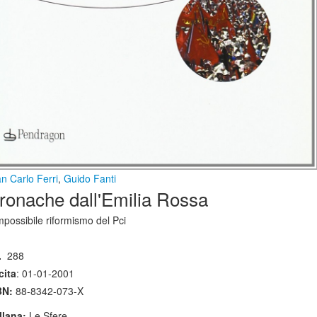
n Carlo Ferri
,
Guido Fanti
ronache dall'Emilia Rossa
mpossibile riformismo del Pci
.
288
cita
: 01-01-2001
BN:
88-8342-073-X
llana:
Le Sfere -