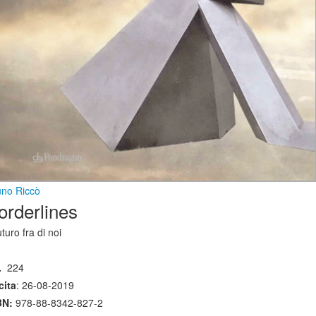
uno Riccò
orderlines
futuro fra di noi
.
224
cita
: 26-08-2019
BN:
978-88-8342-827-2