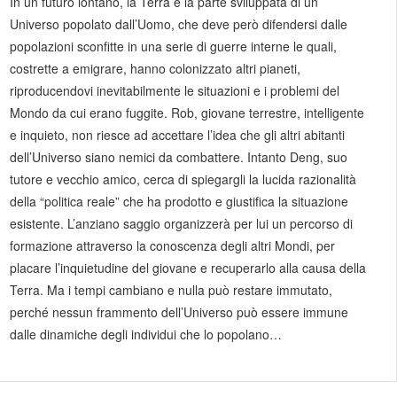
In un futuro lontano, la Terra è la parte sviluppata di un
Universo popolato dall’Uomo, che deve però difendersi dalle
popolazioni sconfitte in una serie di guerre interne le quali,
costrette a emigrare, hanno colonizzato altri pianeti,
riproducendovi inevitabilmente le situazioni e i problemi del
Mondo da cui erano fuggite. Rob, giovane terrestre, intelligente
e inquieto, non riesce ad accettare l’idea che gli altri abitanti
dell’Universo siano nemici da combattere. Intanto Deng, suo
tutore e vecchio amico, cerca di spiegargli la lucida razionalità
della “politica reale” che ha prodotto e giustifica la situazione
esistente. L’anziano saggio organizzerà per lui un percorso di
formazione attraverso la conoscenza degli altri Mondi, per
placare l’inquietudine del giovane e recuperarlo alla causa della
Terra. Ma i tempi cambiano e nulla può restare immutato,
perché nessun frammento dell’Universo può essere immune
dalle dinamiche degli individui che lo popolano…