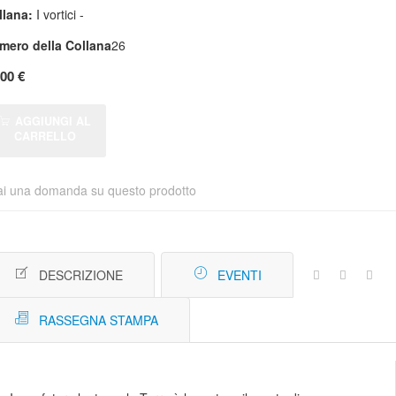
llana:
I vortici -
mero della Collana
26
,00 €
AGGIUNGI AL
CARRELLO
ai una domanda su questo prodotto
DESCRIZIONE
EVENTI
RASSEGNA STAMPA