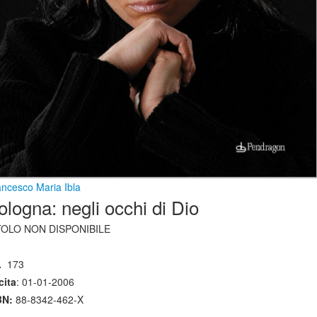
ancesco Maria Ibla
ologna: negli occhi di Dio
TOLO NON DISPONIBILE
.
173
cita
: 01-01-2006
BN:
88-8342-462-X