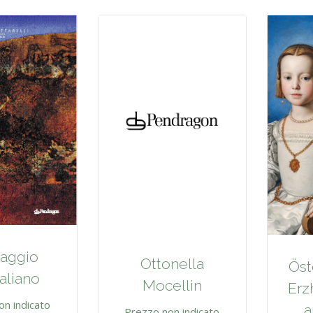
aggio
Ottonella
Öst
aliano
Mocellin
Erz
on indicato
a
Prezzo non indicato