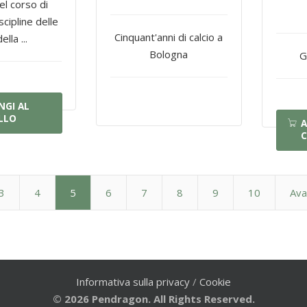
el corso di
scipline delle
Cinquant'anni di calcio a
ella ...
Bologna
G
NGI AL
LLO
A
C
3
4
5
6
7
8
9
10
Ava
Informativa sulla privacy
/
Cookie
© 2026 Pendragon. All Rights Reserved.