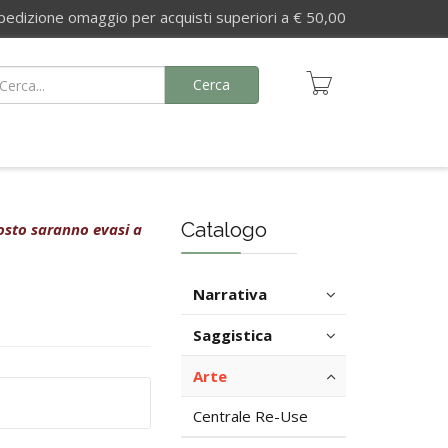
izione omaggio per acquisti superiori a € 50,00
Cerca
Catalogo
agosto saranno evasi a
Narrativa
Saggistica
Arte
Centrale Re-Use