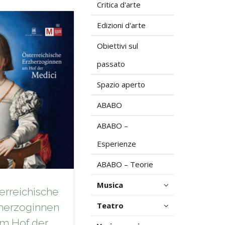
Critica d'arte
Edizioni d'arte
Obiettivi sul
passato
Spazio aperto
ABABO
ABABO –
Esperienze
ABABO – Teorie
Musica
erreichische
Teatro
herzoginnen
m Hof der