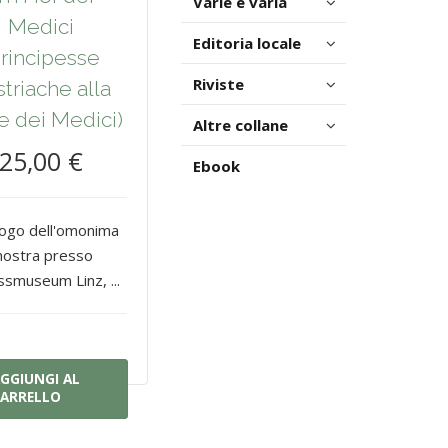
Varie e varia
Medici
Editoria locale
Principesse
Riviste
triache alla
e dei Medici)
Altre collane
25,00 €
Ebook
logo dell'omonima
ostra presso
ssmuseum Linz, ...
GGIUNGI AL
ARRELLO