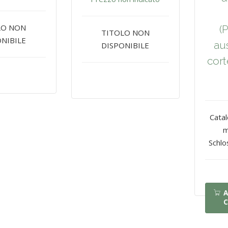
LO NON
(
TITOLO NON
NIBILE
aus
DISPONIBILE
cort
Cata
m
Schlo
A
C