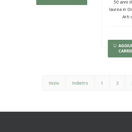
50 anni d
laurea in Di
Arti d
AGGIU
CARRE
Inizio
Indietro
1
2