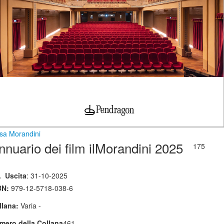
isa Morandini
nnuario dei film ilMorandini 2025
175
.
Uscita
: 31-10-2025
BN:
979-12-5718-038-6
llana:
Varia -
mero della Collana
461