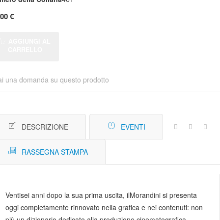
,00 €
AGGIUNGI AL
CARRELLO
ai una domanda su questo prodotto
DESCRIZIONE
EVENTI
RASSEGNA STAMPA
Ventisei anni dopo la sua prima uscita, ilMorandini si presenta
oggi completamente rinnovato nella grafica e nei contenuti: non
più un dizionario dedicato alla produzione cinematografica