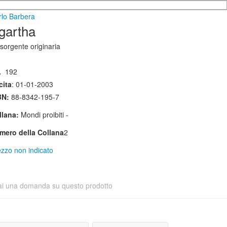
rlo Barbera
gartha
sorgente originaria
.
192
cita
: 01-01-2003
BN:
88-8342-195-7
llana:
Mondi proibiti -
mero della Collana
2
zzo non indicato
ai una domanda su questo prodotto