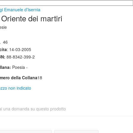
gi Emanuele d’Isernia
 Oriente dei martiri
esie
.
46
cita
: 14-03-2005
BN:
88-8342-399-2
llana:
Poesia -
mero della Collana
18
zzo non indicato
ai una domanda su questo prodotto